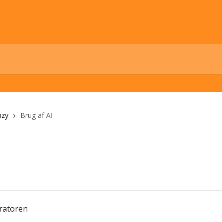
nzy
Brug af AI
eratoren