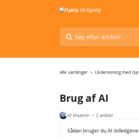
Spring videre til hovedindholdet
Søg efter artikler...
Alle samlinger
Undervisning med Gy
Brug af AI
Af Maarten
2 artikler
Sådan bruger du AI-billedgen