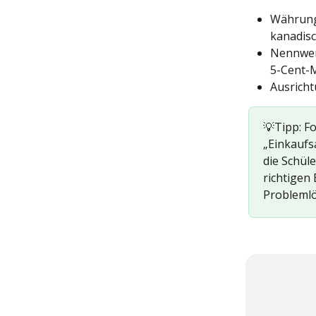
Währung:
kanadisc
Nennwert
5-Cent-M
Ausricht
💡Tipp: F
„Einkaufsa
die Schül
richtigen
Problemlö