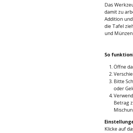
Das Werkzeug
damit zu arb
Addition un
die Tafel zi
und Münzen z
So funktion
Öffne da
Verschie
Bitte Sc
oder Gel
Verwende
Betrag z
Mischun
Einstellung
Klicke auf 