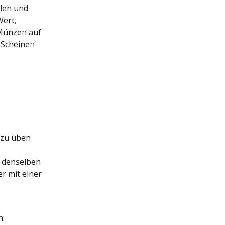
len und 
ert, 
Münzen auf 
 Scheinen 
 zu üben 
 denselben 
r mit einer 
n: