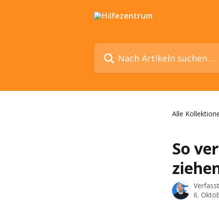
Zum Hauptinhalt springen
Nach Artikeln suchen …
Alle Kollektion
So ve
ziehe
Verfass
6. Okto