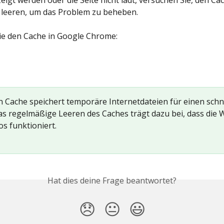
eigt werden oder die Seite nicht lädt, versuchen Sie, den Cac
 leeren, um das Problem zu beheben.
ie den Cache in Google Chrome:
in Cache speichert temporäre Internetdateien für einen schn
Das regelmäßige Leeren des Caches trägt dazu bei, dass die 
os funktioniert.
Hat dies deine Frage beantwortet?
😞
😐
😃