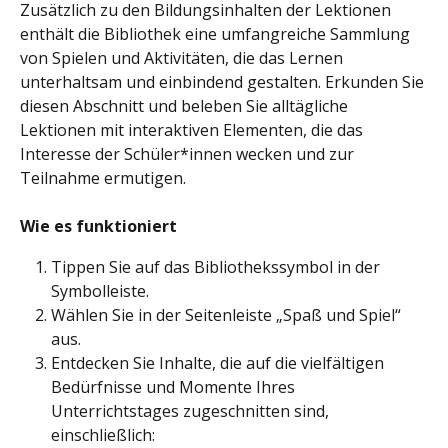
Zusätzlich zu den Bildungsinhalten der Lektionen 
enthält die Bibliothek eine umfangreiche Sammlung 
von Spielen und Aktivitäten, die das Lernen 
unterhaltsam und einbindend gestalten. Erkunden Sie 
diesen Abschnitt und beleben Sie alltägliche 
Lektionen mit interaktiven Elementen, die das 
Interesse der Schüler*innen wecken und zur 
Teilnahme ermutigen.
Wie es funktioniert
Tippen Sie auf das Bibliothekssymbol in der 
Symbolleiste.
Wählen Sie in der Seitenleiste „Spaß und Spiel“ 
aus.
Entdecken Sie Inhalte, die auf die vielfältigen 
Bedürfnisse und Momente Ihres 
Unterrichtstages zugeschnitten sind, 
einschließlich: