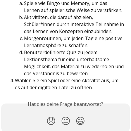
Spiele wie Bingo und Memory, um das 
Lernen auf spielerische Weise zu verstärken.
Aktivitäten, die darauf abzielen, 
Schüler*innen durch interaktive Teilnahme in 
das Lernen von Konzepten einzubinden.
Morgenroutinen, um jeden Tag eine positive 
Lernatmosphäre zu schaffen.
Benutzerdefinierte Quiz zu jedem 
Lektionsthema für eine unterhaltsame 
Möglichkeit, das Material zu wiederholen und 
das Verständnis zu bewerten.
Wählen Sie ein Spiel oder eine Aktivität aus, um 
es auf der digitalen Tafel zu öffnen.
Hat dies deine Frage beantwortet?
😞
😐
😃