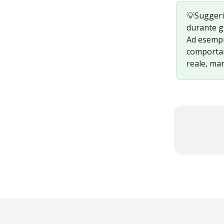
💡Suggerim
durante gi
Ad esempio
comportam
reale, man