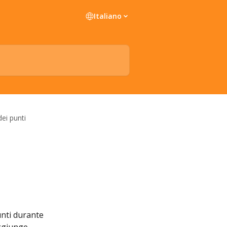
Italiano
ei punti
unti durante 