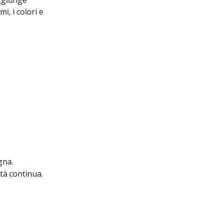
aggiunge 
, i colori e 
gna.
ità continua.