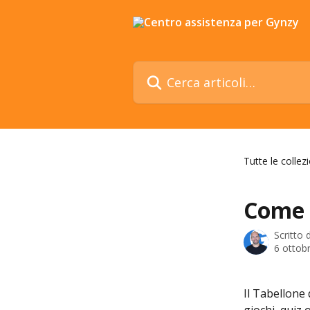
Vai al contenuto principale
Cerca articoli…
Tutte le collezi
Come u
Scritto
6 ottob
Il Tabellone