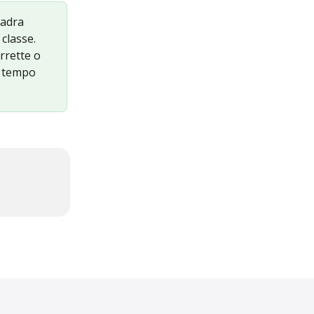
uadra 
classe. 
rrette o 
n tempo 