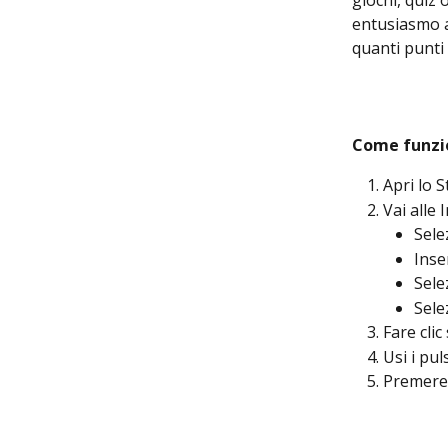
giochi, quiz 
entusiasmo a 
quanti punti 
Come funzi
Apri lo 
Vai alle
Sele
Inse
Sele
Sele
Fare cli
Usi i pul
Premere 