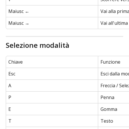
Maiusc ←
Vai alla prim
Maiusc →
Vai all'ultim
Selezione modalità
Chiave
Funzione
Esc
Esci dalla mo
A
Freccia / Sel
P
Penna
E
Gomma
T
Testo