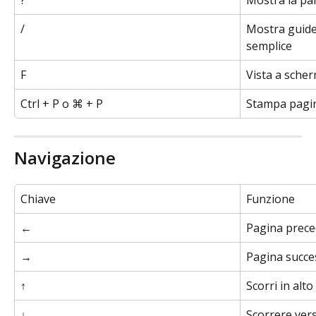
?
Mostra la pan
/
Mostra guide
semplice
F
Vista a sche
Ctrl + P o ⌘ + P
Stampa pagi
Navigazione
Chiave
Funzione
←
Pagina prec
→
Pagina succe
↑
Scorri in alto
↓
Scorrere vers