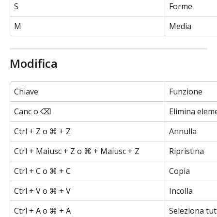
S
Forme
M
Media
Modifica
Chiave
Funzione
Canc o ⌫
Elimina elem
Ctrl + Z o ⌘ + Z
Annulla
Ctrl + Maiusc + Z o ⌘ + Maiusc + Z
Ripristina
Ctrl + C o ⌘ + C
Copia
Ctrl + V o ⌘ + V
Incolla
Ctrl + A o ⌘ + A
Seleziona tut