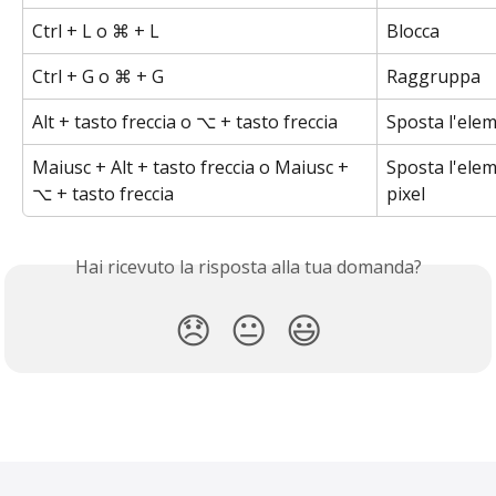
Ctrl + L o ⌘ + L
Blocca
Ctrl + G o ⌘ + G
Raggruppa
Alt + tasto freccia o ⌥ + tasto freccia
Sposta l'elem
Maiusc + Alt + tasto freccia o Maiusc + 
Sposta l'elem
⌥ + tasto freccia
pixel
Hai ricevuto la risposta alla tua domanda?
😞
😐
😃