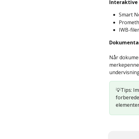
Interaktive 
Smart No
Promethe
IWB-filer
Dokumentan
Når dokument
merkepennen.
undervisnin
💡Tips: Im
forberedel
elementer