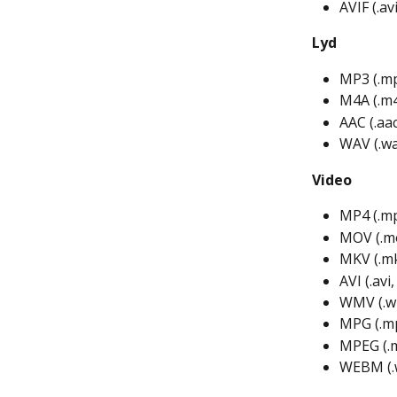
AVIF (.avi
Lyd
MP3 (.mp
M4A (.m4
AAC (.aac
WAV (.wav
Video
MP4 (.mp
MOV (.mo
MKV (.mk
AVI (.avi,
WMV (.wm
MPG (.mp
MPEG (.m
WEBM (