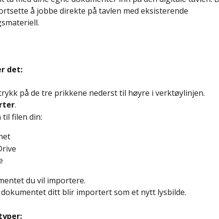
fortsette å jobbe direkte på tavlen med eksisterende 
smateriell.
r det:
r trykk på de tre prikkene nederst til høyre i verktøylinjen.
rter
.
til filen din:
het
Drive
e
mentet du vil importere.
i dokumentet ditt blir importert som et nytt lysbilde.
typer: