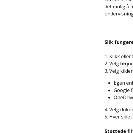
det mulig å 
undervisning
Slik fungere
1. Klikk elle
2. Velg 
Impo
3. Velg kilden 
Egen en
Google 
OneDriv
4. Velg doku
5. Hver side 
Støttede fil