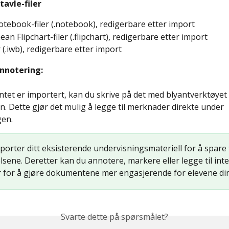
tavle-filer
tebook-filer (.notebook), redigerbare etter import
an Flipchart-filer (.flipchart), redigerbare etter import
 (.iwb), redigerbare etter import
notering:
et er importert, kan du skrive på det med blyantverktøyet 
 Dette gjør det mulig å legge til merknader direkte under 
gen.
porter ditt eksisterende undervisningsmateriell for å spare t
sene. Deretter kan du annotere, markere eller legge til inte
 for å gjøre dokumentene mer engasjerende for elevene di
Svarte dette på spørsmålet?