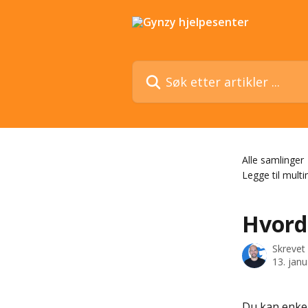
Gå til hovedinnhold
Søk etter artikler ...
Alle samlinger
Legge til mult
Hvord
Skrevet
13. jan
Du kan enkel