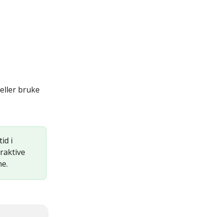
eller bruke 
id i 
raktive 
ne.