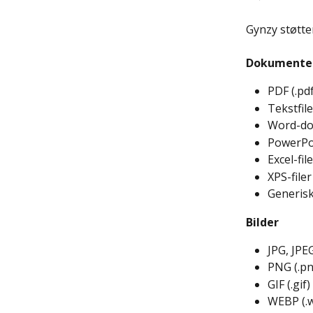
Gynzy støtter
Dokumenter
PDF (.pdf
Tekstfiler
Word-dok
PowerPoin
Excel-file
XPS-filer
Generisk
Bilder
JPG, JPEG
PNG (.pn
GIF (.gif)
WEBP (.