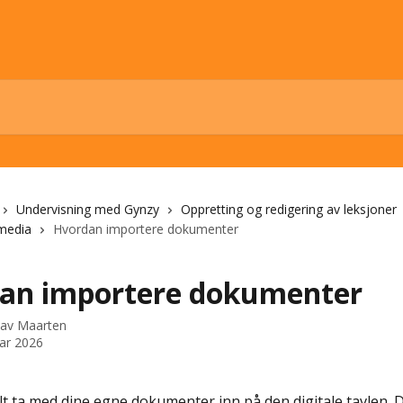
Undervisning med Gynzy
Oppretting og redigering av leksjoner
imedia
Hvordan importere dokumenter
an importere dokumenter
 av
Maarten
uar 2026
t ta med dine egne dokumenter inn på den digitale tavlen. D