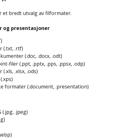
 et bredt utvalg av filformater.
 og presentasjoner
)
 (.txt, .rtf)
umenter (.doc, .docx, .odt)
t-filer (.ppt, .pptx, .pps, .ppsx, .odp)
r (.xls, .xlsx, .ods)
 (.xps)
e formater (.document, .presentation)
 (.jpg, .jpeg)
g)
webp)