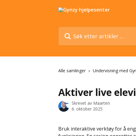
Gå til hovedinnhold
Søk etter artikler ...
Alle samlinger
Undervisning med Gy
Aktiver live ele
Skrevet av
Maarten
6. oktober 2025
Bruk interaktive verktøy for å en