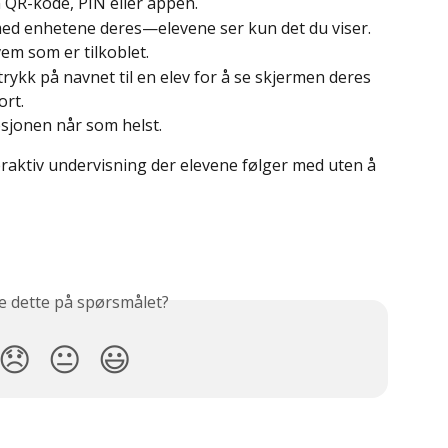
n QR-kode, PIN eller appen.
ed enhetene deres—elevene ser kun det du viser.
vem som er tilkoblet.
ykk på navnet til en elev for å se skjermen deres 
ort.
esjonen når som helst.
teraktiv undervisning der elevene følger med uten å 
e dette på spørsmålet?
😞
😐
😃