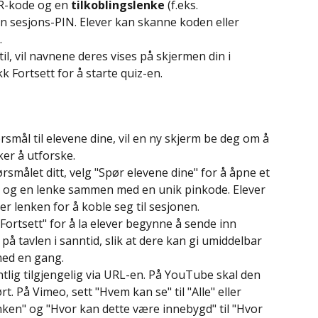
R-kode og en 
tilkoblingslenke
 (f.eks. 
 sesjons-PIN. Elever kan skanne koden eller 
.
il, vil navnene deres vises på skjermen din i 
kk Fortsett for å starte quiz-en.
pørsmål til elevene dine, vil en ny skjerm be deg om å 
ker å utforske.
rsmålet ditt, velg "Spør elevene dine" for å åpne et 
og en lenke sammen med en unik pinkode. Elever 
r lenken for å koble seg til sesjonen.
 "Fortsett" for å la elever begynne å sende inn 
 på tavlen i sanntid, slik at dere kan gi umiddelbar 
med en gang.
tlig tilgjengelig via URL-en. På YouTube skal den 
t. På Vimeo, sett "Hvem kan se" til "Alle" eller 
ken" og "Hvor kan dette være innebygd" til "Hvor 