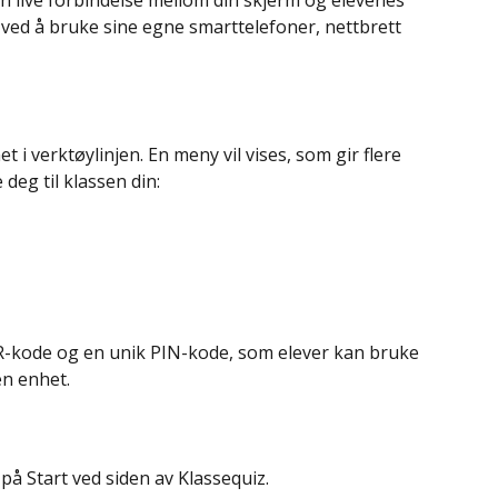
n live forbindelse mellom din skjerm og elevenes 
t ved å bruke sine egne smarttelefoner, nettbrett 
et i verktøylinjen. En meny vil vises, som gir flere 
 deg til klassen din:
-kode og en unik PIN-kode, som elever kan bruke 
en enhet.
 på Start ved siden av Klassequiz.