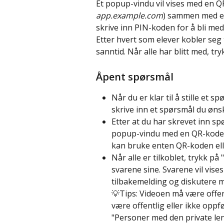
Et popup-vindu vil vises med en Q
app.example.com
) sammen med en
skrive inn PIN-koden for å bli med
Etter hvert som elever kobler seg t
sanntid. Når alle har blitt med, try
Åpent spørsmål
Når du er klar til å stille et s
skrive inn et spørsmål du øns
Etter at du har skrevet inn spø
popup-vindu med en QR-kode 
kan bruke enten QR-koden elle
Når alle er tilkoblet, trykk på
svarene sine. Svarene vil vises
tilbakemelding og diskutere 
💡Tips: Videoen må være offen
være offentlig eller ikke oppfør
"Personer med den private len