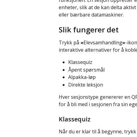
funksjonen. En sesjon oppretter e
enheter, slik at de kan delta aktiv
eller bærbare datamaskiner.
Slik fungerer det
Trykk på 
«
Elevsamhandling
»
-ikon
interaktive alternativer for å koble
Klassequiz
Åpent spørsmål
Alpakka-løp
Direkte leksjon
Hver sesjonstype genererer en QR
for å bli med i sesjonen fra sin eg
Klassequiz
Når du er klar til å begynne, trykk