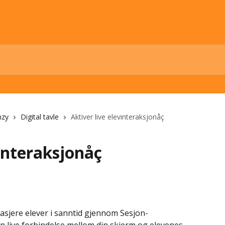
nzy
Digital tavle
Aktiver live elevinteraksjonåç
vinteraksjonåç
gasjere elever i sanntid gjennom Sesjon-