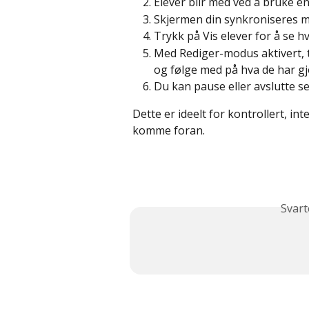
Elever blir med ved å bruke e
Skjermen din synkroniseres m
Trykk på Vis elever for å se h
Med Rediger-modus aktivert, tr
og følge med på hva de har gj
Du kan pause eller avslutte s
Dette er ideelt for kontrollert, in
komme foran.
Svart