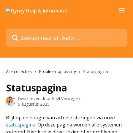
Naar de hoofdinhoud
Zoeken naar artikelen ...
Alle collecties
Probleemoplossing
Statuspagina
Statuspagina
Geschreven door
Efiël Verwegen
5 augustus 2025
Blijf op de hoogte van actuele storingen via onze 
statuspagina
. Op deze pagina worden alle systemen 
getoond. Hier kun je direct inzien of er problemen 