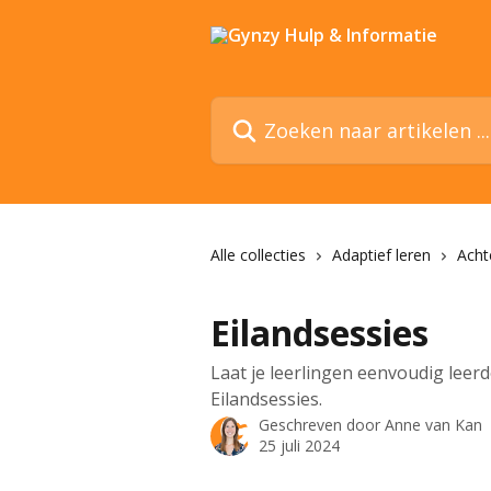
Naar de hoofdinhoud
Zoeken naar artikelen ...
Alle collecties
Adaptief leren
Acht
Eilandsessies
Laat je leerlingen eenvoudig leer
Eilandsessies.
Geschreven door
Anne van Kan
25 juli 2024