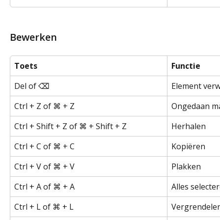
Bewerken
Toets
Functie
Del of ⌫
Element verw
Ctrl + Z of ⌘ + Z
Ongedaan m
Ctrl + Shift + Z of ⌘ + Shift + Z
Herhalen
Ctrl + C of ⌘ + C
Kopiëren
Ctrl + V of ⌘ + V
Plakken
Ctrl + A of ⌘ + A
Alles selecte
Ctrl + L of ⌘ + L
Vergrendele