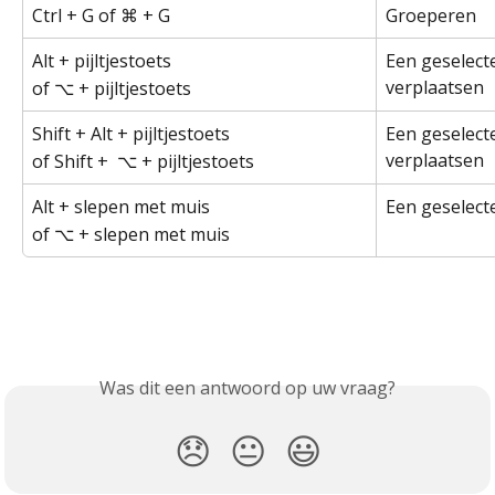
Ctrl + G of ⌘ + G
Groeperen
Alt + pijltjestoets
Een geselect
verplaatsen
of ⌥ + pijltjestoets
Shift + Alt + pijltjestoets
Een geselect
verplaatsen
of Shift +  ⌥ + pijltjestoets
Alt + slepen met muis
Een geselect
of ⌥ + slepen met muis
Was dit een antwoord op uw vraag?
😞
😐
😃