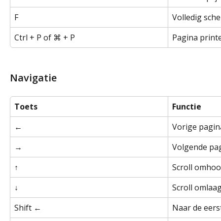
F
Volledig sch
Ctrl + P of ⌘ + P
Pagina print
Navigatie
Toets
Functie
←
Vorige pagin
→
Volgende pa
↑
Scroll omho
↓
Scroll omlaa
Shift ←
Naar de eers