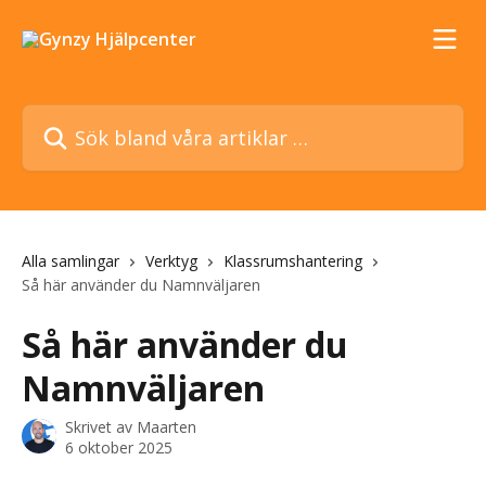
Hoppa till huvudinnehåll
Sök bland våra artiklar …
Alla samlingar
Verktyg
Klassrumshantering
Så här använder du Namnväljaren
Så här använder du
Namnväljaren
Skrivet av
Maarten
6 oktober 2025