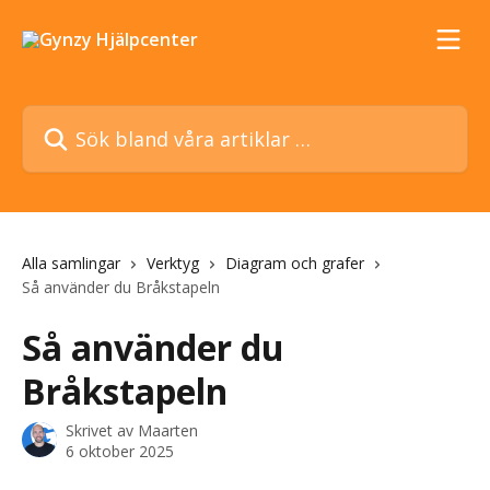
Hoppa till huvudinnehåll
Sök bland våra artiklar …
Alla samlingar
Verktyg
Diagram och grafer
Så använder du Bråkstapeln
Så använder du
Bråkstapeln
Skrivet av
Maarten
6 oktober 2025