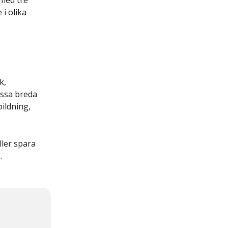
 med tre 
i olika 
k, 
ssa breda 
ldning, 
ler spara 
.