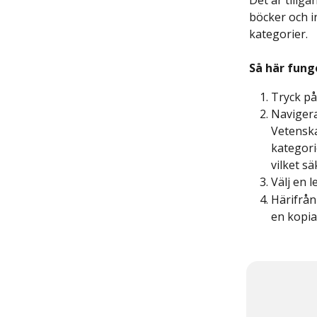
Det är tillgä
böcker och in
kategorier.
Så här fung
Tryck på
Navigera
Vetenska
kategori
vilket sä
Välj en 
Härifrån
en kopia