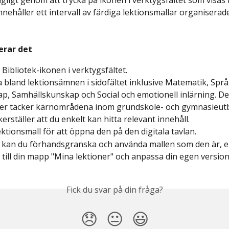
ngligt genom att trycka på ikonen i verktygsfältet som visas
nehåller ett intervall av färdiga lektionsmallar organiserade 
erar det
 Bibliotek-ikonen i verktygsfältet.
 bland lektionsämnen i sidofältet inklusive Matematik, Språ
p, Samhällskunskap och Social och emotionell inlärning. De
er täcker kärnområdena inom grundskole- och gymnasieutbi
kerställer att du enkelt kan hitta relevant innehåll.
lektionsmall för att öppna den på den digitala tavlan.
 kan du förhandsgranska och använda mallen som den är, el
 till din mapp "Mina lektioner" och anpassa din egen version
Fick du svar på din fråga?
😞
😐
😃