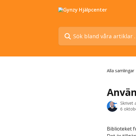
Hoppa till huvudinnehåll
Sök bland våra artiklar …
Alla samlingar
Använ
Skrivet
6 oktob
Biblioteket f