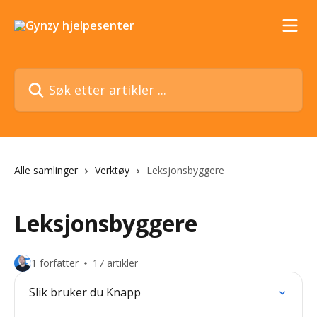
Gå til hovedinnhold
Søk etter artikler ...
Alle samlinger
Verktøy
Leksjonsbyggere
Leksjonsbyggere
1 forfatter
17 artikler
Slik bruker du Knapp