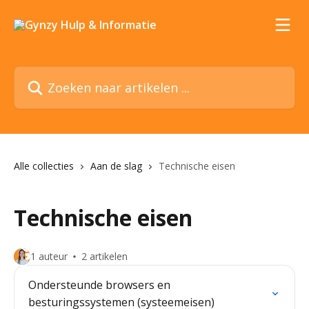
Naar de hoofdinhoud
Zoeken naar artikelen ...
Alle collecties
Aan de slag
Technische eisen
Technische eisen
1 auteur
2 artikelen
Ondersteunde browsers en
besturingssystemen (systeemeisen)