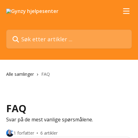
Gå til hovedinnhold
Søk etter artikler ...
Alle samlinger
FAQ
FAQ
Svar på de mest vanlige spørsmålene.
1 forfatter
6 artikler